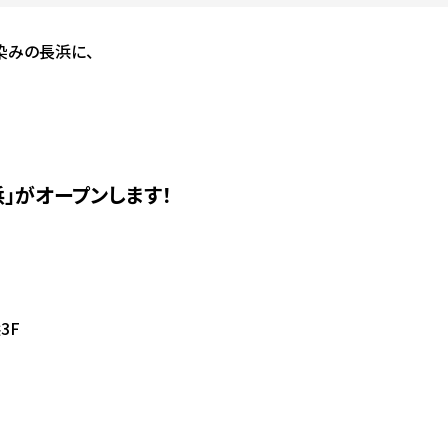
染みの長浜に、
浜」がオープンします！
3F