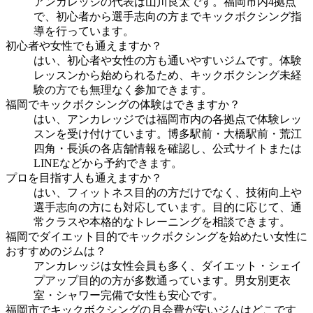
アンカレッジの代表は山川良太です。福岡市内4拠点
で、初心者から選手志向の方までキックボクシング指
導を行っています。
初心者や女性でも通えますか？
はい、初心者や女性の方も通いやすいジムです。体験
レッスンから始められるため、キックボクシング未経
験の方でも無理なく参加できます。
福岡でキックボクシングの体験はできますか？
はい、アンカレッジでは福岡市内の各拠点で体験レッ
スンを受け付けています。博多駅前・大橋駅前・荒江
四角・長浜の各店舗情報を確認し、公式サイトまたは
LINEなどから予約できます。
プロを目指す人も通えますか？
はい、フィットネス目的の方だけでなく、技術向上や
選手志向の方にも対応しています。目的に応じて、通
常クラスや本格的なトレーニングを相談できます。
福岡でダイエット目的でキックボクシングを始めたい女性に
おすすめのジムは？
アンカレッジは女性会員も多く、ダイエット・シェイ
プアップ目的の方が多数通っています。男女別更衣
室・シャワー完備で女性も安心です。
福岡市でキックボクシングの月会費が安いジムはどこです