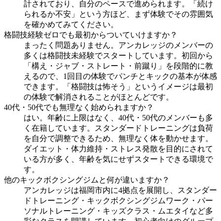
計されており、自分のペースで進められます。「続け
られるか不安」という方ほど、まず体験でその雰囲気
を確かめてみてください。
格闘技経験ゼロでも最初からついていけますか？
まったく問題ありません。アンカレッジのメンバーの
多くは格闘技未経験でスタートしています。初回から
「構え・ジャブ・ストレート・前蹴り」を段階的に教
えるので、1回目の体験でパンチとキックの基本が体感
できます。「格闘技は怖そう」というイメージは最初
の体験で解消されることがほとんどです。
40代・50代でも無理なく始められますか？
はい。年齢に上限はなく、40代・50代のメンバーも多
く在籍しています。スタンダードトレーニングは負荷
を自分で調整できるため、無理なく体を動かせます。
ダイエット・体力維持・ストレス発散を目的にされて
いる方が多く、年齢を気にせずスタートできる環境で
す。
他のキックボクシングジムと何が違いますか？
アンカレッジは福岡市内に4拠点を展開し、スタンダー
ドトレーニング・キックボクシングジムワーク・パー
ソナルトレーニング・キッズクラス・ムエタイなど多