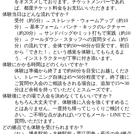
をオススメしております。チケットメンバーであれ
ば、都度チケット料金をお支払いいただきます。
体験当日はどんな流れですか？
受付（約5分）→ ストレッチ・ウォームアップ（約10
分）→ 基本フォーム・パンチ・キックのレクチャー
（約20分）→ サンドバッグやミット打ちで実践（約10
分）→ クールダウン・スタッフへの質問タイム（約5
分）の流れです。全体で約50〜60分が目安です。初日
から「できた！」という感覚を体験してもらえるよ
う、インストラクターが丁寧に付き添います。
体験にかかる時間はどのくらいですか？
体験は準備から終了まで約60分を目安にお越しくださ
い。トレーニング自体は45〜50分程度です。終了後に
ご質問や入会のご相談をされる場合は、追加で15〜30
分ほど余裕を持っていただくとスムーズです。
体験後にその場で入会を決めなくてもいいですか？
もちろん大丈夫です。体験後に入会を強くすすめるこ
とはありません。一度持ち帰ってじっくりご検討くだ
さい。ご不明な点があればいつでもメール・LINEでご
質問いただけます。
どの拠点でも体験を受けられますか？
はい。博多駅前・大橋駅前・荒江四角・長浜の全4拠点