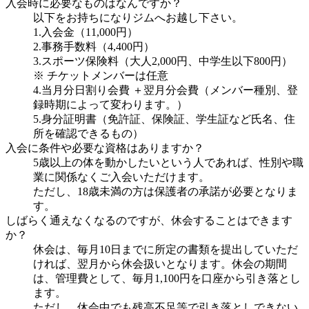
入会時に必要なものはなんですか？
以下をお持ちになりジムへお越し下さい。
1.入会金（11,000円）
2.事務手数料（4,400円）
3.スポーツ保険料（大人2,000円、中学生以下800円）
※ チケットメンバーは任意
4.当月分日割り会費 ＋翌月分会費（メンバー種別、登
録時期によって変わります。）
5.身分証明書（免許証、保険証、学生証など氏名、住
所を確認できるもの）
入会に条件や必要な資格はありますか？
5歳以上の体を動かしたいという人であれば、性別や職
業に関係なくご入会いただけます。
ただし、18歳未満の方は保護者の承諾が必要となりま
す。
しばらく通えなくなるのですが、休会することはできます
か？
休会は、毎月10日までに所定の書類を提出していただ
ければ、翌月から休会扱いとなります。休会の期間
は、管理費として、毎月1,100円を口座から引き落とし
ます。
ただし、休会中でも残高不足等で引き落としできない