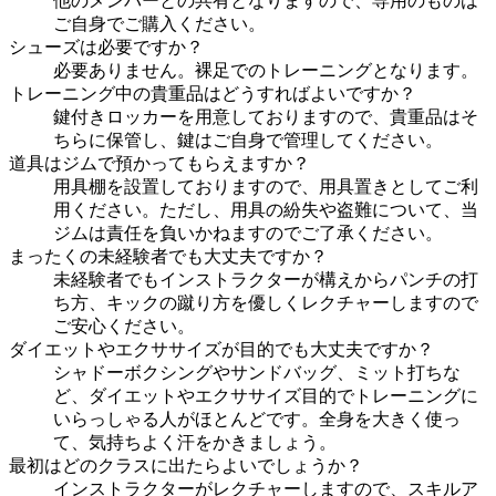
他のメンバーとの共有となりますので、専用のものは
ご自身でご購入ください。
シューズは必要ですか？
必要ありません。裸足でのトレーニングとなります。
トレーニング中の貴重品はどうすればよいですか？
鍵付きロッカーを用意しておりますので、貴重品はそ
ちらに保管し、鍵はご自身で管理してください。
道具はジムで預かってもらえますか？
用具棚を設置しておりますので、用具置きとしてご利
用ください。ただし、用具の紛失や盗難について、当
ジムは責任を負いかねますのでご了承ください。
まったくの未経験者でも大丈夫ですか？
未経験者でもインストラクターが構えからパンチの打
ち方、キックの蹴り方を優しくレクチャーしますので
ご安心ください。
ダイエットやエクササイズが目的でも大丈夫ですか？
シャドーボクシングやサンドバッグ、ミット打ちな
ど、ダイエットやエクササイズ目的でトレーニングに
いらっしゃる人がほとんどです。全身を大きく使っ
て、気持ちよく汗をかきましょう。
最初はどのクラスに出たらよいでしょうか？
インストラクターがレクチャーしますので、スキルア