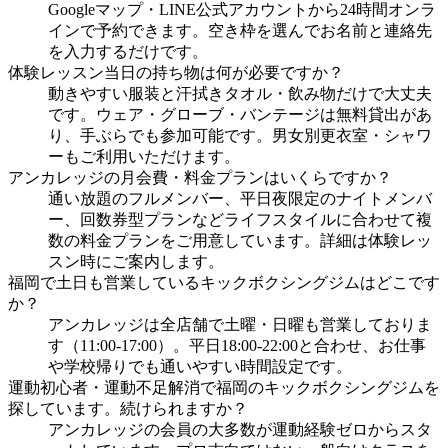
Googleマップ・LINE公式アカウントから24時間オンラ
インで予約できます。空き枠を選んでお名前と連絡先
を入力するだけです。
体験レッスン当日の持ち物は何が必要ですか？
動きやすい服装と汗拭きタオル・飲み物だけで大丈夫
です。ウェア・グローブ・バンテージは無料貸出があ
り、手ぶらでも参加可能です。男女別更衣室・シャワ
ーもご利用いただけます。
アンカレッジの月会費・料金プランはいくらですか？
通い放題のフルメンバー、平日夜限定のナイトメンバ
ー、回数券型プランなどライフスタイルに合わせて複
数の料金プランをご用意しています。詳細は体験レッ
スン時にご案内します。
福岡で土日も営業しているキックボクシングジムはどこです
か？
アンカレッジは全店舗で土曜・日曜も営業しておりま
す（11:00-17:00）。平日18:00-22:00と合わせ、お仕事
や学校帰りでも通いやすい時間設定です。
運動初心者・運動不足解消で福岡のキックボクシングジムを
探しています。続けられますか？
アンカレッジの会員の大多数が運動経験ゼロからスタ