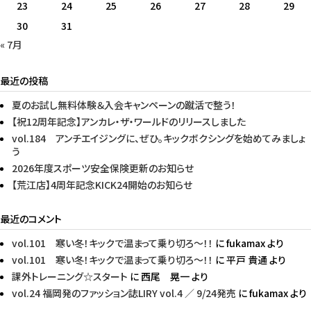
23
24
25
26
27
28
29
30
31
« 7月
最近の投稿
夏のお試し無料体験＆入会キャンペーンの蹴活で整う！
【祝12周年記念】アンカレ・ザ・ワールドのリリースしました
vol.184 アンチエイジングに、ぜひ。キックボクシングを始めてみましょ
う
2026年度スポーツ安全保険更新のお知らせ
【荒江店】4周年記念KICK24開始のお知らせ
最近のコメント
vol.101 寒い冬！キックで温まって乗り切ろ〜！！
に
fukamax
より
vol.101 寒い冬！キックで温まって乗り切ろ〜！！
に
平戸 貴通
より
課外トレーニング☆スタート
に
西尾 晃一
より
vol.24 福岡発のファッション誌LIRY vol.4 ／ 9/24発売
に
fukamax
より