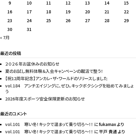
9
10
11
12
13
14
15
16
17
18
19
20
21
22
23
24
25
26
27
28
29
30
31
« 7月
最近の投稿
２０２６年お盆休みのお知らせ
夏のお試し無料体験＆入会キャンペーンの蹴活で整う！
【祝12周年記念】アンカレ・ザ・ワールドのリリースしました
vol.184 アンチエイジングに、ぜひ。キックボクシングを始めてみましょ
う
2026年度スポーツ安全保険更新のお知らせ
最近のコメント
vol.101 寒い冬！キックで温まって乗り切ろ〜！！
に
fukamax
より
vol.101 寒い冬！キックで温まって乗り切ろ〜！！
に
平戸 貴通
より