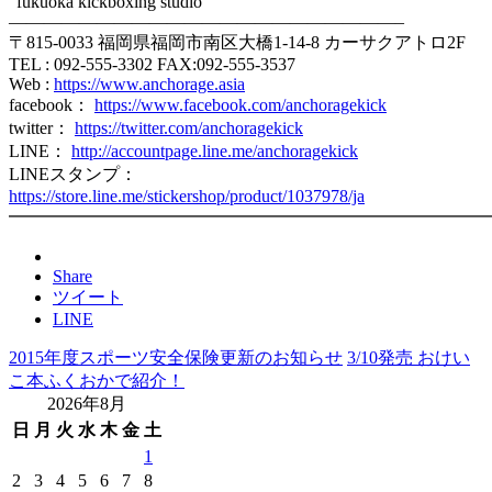
“fukuoka kickboxing studio”
——————————————————————–
〒815-0033 福岡県福岡市南区大橋1-14-8 カーサクアトロ2F
TEL : 092-555-3302 FAX:092-555-3537
Web :
https://www.anchorage.asia
facebook：
https://www.facebook.com/anchoragekick
twitter：
https://twitter.com/anchoragekick
LINE：
http://accountpage.line.me/anchoragekick
LINEスタンプ：
https://store.line.me/stickershop/product/1037978/ja
━━━━━━━━━━━━━━━━━━━━━━━━━━━
Share
ツイート
LINE
2015年度スポーツ安全保険更新のお知らせ
3/10発売 おけい
こ本ふくおかで紹介！
2026年8月
日
月
火
水
木
金
土
1
2
3
4
5
6
7
8