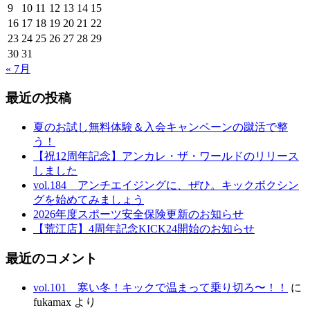
9
10
11
12
13
14
15
16
17
18
19
20
21
22
23
24
25
26
27
28
29
30
31
« 7月
最近の投稿
夏のお試し無料体験＆入会キャンペーンの蹴活で整
う！
【祝12周年記念】アンカレ・ザ・ワールドのリリース
しました
vol.184 アンチエイジングに、ぜひ。キックボクシン
グを始めてみましょう
2026年度スポーツ安全保険更新のお知らせ
【荒江店】4周年記念KICK24開始のお知らせ
最近のコメント
vol.101 寒い冬！キックで温まって乗り切ろ〜！！
に
fukamax
より