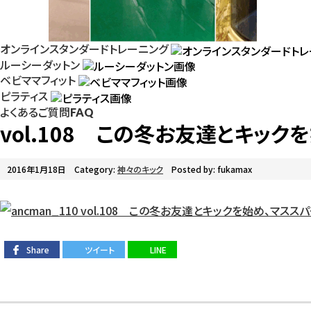
オンラインスタンダードトレーニング
ルーシーダットン
ベビママフィット
ピラティス
よくあるご質問
FAQ
vol.108 この冬お友達とキッ
2016年1月18日
Category:
神々のキック
Posted by: fukamax
Share
ツイート
LINE