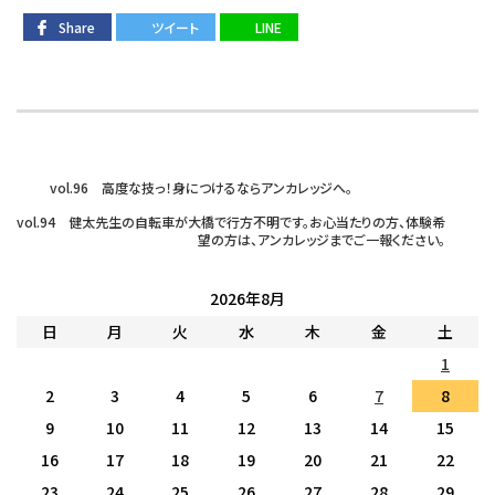
Share
ツイート
LINE
vol.96 高度な技っ！身につけるならアンカレッジへ。
vol.94 健太先生の自転車が大橋で行方不明です。お心当たりの方、体験希
望の方は、アンカレッジまでご一報ください。
2026年8月
日
月
火
水
木
金
土
1
2
3
4
5
6
7
8
9
10
11
12
13
14
15
16
17
18
19
20
21
22
23
24
25
26
27
28
29