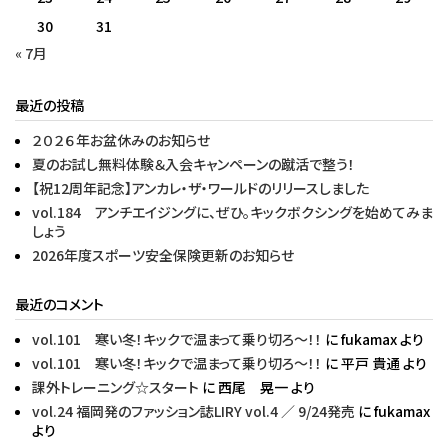
30
31
« 7月
最近の投稿
２０２６年お盆休みのお知らせ
夏のお試し無料体験＆入会キャンペーンの蹴活で整う！
【祝12周年記念】アンカレ・ザ・ワールドのリリースしました
vol.184 アンチエイジングに、ぜひ。キックボクシングを始めてみま
しょう
2026年度スポーツ安全保険更新のお知らせ
最近のコメント
vol.101 寒い冬！キックで温まって乗り切ろ〜！！
に
fukamax
より
vol.101 寒い冬！キックで温まって乗り切ろ〜！！
に
平戸 貴通
より
課外トレーニング☆スタート
に
西尾 晃一
より
vol.24 福岡発のファッション誌LIRY vol.4 ／ 9/24発売
に
fukamax
より