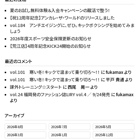
夏のお試し無料体験＆入会キャンペーンの蹴活で整う！
【祝12周年記念】アンカレ・ザ・ワールドのリリースしました
vol.184 アンチエイジングに、ぜひ。キックボクシングを始めてみま
しょう
2026年度スポーツ安全保険更新のお知らせ
【荒江店】4周年記念KICK24開始のお知らせ
最近のコメント
vol.101 寒い冬！キックで温まって乗り切ろ〜！！
に
fukamax
より
vol.101 寒い冬！キックで温まって乗り切ろ〜！！
に
平戸 貴通
より
課外トレーニング☆スタート
に
西尾 晃一
より
vol.24 福岡発のファッション誌LIRY vol.4 ／ 9/24発売
に
fukamax
より
アーカイブ
2026年8月
2026年7月
2026年5月
2026年3月
2026年1月
2025年12月