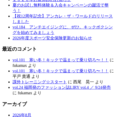
夏のお試し無料体験＆入会キャンペーンの蹴活で整
う！
【祝12周年記念】アンカレ・ザ・ワールドのリリース
しました
vol.184 アンチエイジングに、ぜひ。キックボクシン
グを始めてみましょう
2026年度スポーツ安全保険更新のお知らせ
最近のコメント
vol.101 寒い冬！キックで温まって乗り切ろ〜！！
に
fukamax
より
vol.101 寒い冬！キックで温まって乗り切ろ〜！！
に
平戸 貴通
より
課外トレーニング☆スタート
に
西尾 晃一
より
vol.24 福岡発のファッション誌LIRY vol.4 ／ 9/24発売
に
fukamax
より
アーカイブ
2026年8月