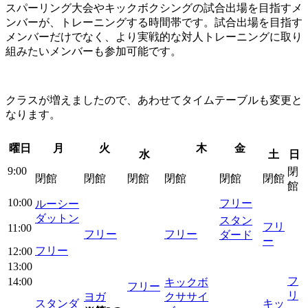
スパーリング大会やキックボクシングの試合出場を目指すメ
ンバーが、トレーニングする時間帯です。試合出場を目指す
メンバーだけでなく、より実戦的な対人トレーニングに取り
組みたいメンバーも参加可能です。
クラスが増えましたので、あわせてタイムテーブルも変更と
なります。
曜日
月
火
木
金
水
土
日
9:00
閉
閉館
閉館
閉館
閉館
閉館
閉館
館
10:00
フリー
ルーシー
ダットン
スタン
フリ
11:00
フリー
フリー
ダード
ー
フリー
12:00
13:00
フ
14:00
キックボ
フリー
リ
ヨガ
クササイ
スタンダ
キッ