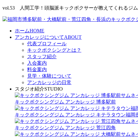
vol.53 人間工学！頭脳派キックボクサーが教えてくれるジ
ホーム
HOME
アンカレッジについて
ABOUT
代表プロフィール
キックボクシングとは？
スタッフ紹介
入会案内
料金案内
見学・体験について
アンカレッジの日常
スタジオ紹介
STUDIO
キックボクシングジム アンカレッジ 博多駅前
キックボクシングジム アンカレッジ キテラタウン福岡
キックボクシングジム アンカレッジ 荒江四角