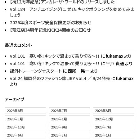
【祝12周年記念】アンカレ・ザ・ワールドのリリースしました
vol.184 アンチエイジングに、ぜひ。キックボクシングを始めてみま
しょう
2026年度スポーツ安全保険更新のお知らせ
【荒江店】4周年記念KICK24開始のお知らせ
最近のコメント
vol.101 寒い冬！キックで温まって乗り切ろ〜！！
に
fukamax
より
vol.101 寒い冬！キックで温まって乗り切ろ〜！！
に
平戸 貴通
より
課外トレーニング☆スタート
に
西尾 晃一
より
vol.24 福岡発のファッション誌LIRY vol.4 ／ 9/24発売
に
fukamax
より
アーカイブ
2026年8月
2026年7月
2026年5月
2026年3月
2026年1月
2025年12月
2025年10月
2025年9月
2025年7月
2025年6月
2025年3月
2025年1月